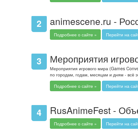
animescene.ru - Ро
2
Подробнее о сайте »
Перейти на сай
Мероприятия игров
3
Мероприятия игрового мира (Games Conven
по городам, годам, месяцам и дням - всё
Подробнее о сайте »
Перейти на сай
RusAnimeFest - Объ
4
Подробнее о сайте »
Перейти на сай