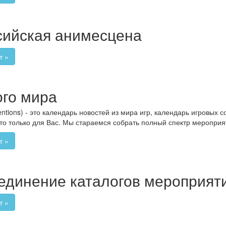
ссийская анимесцена
т »
ого мира
tions) - это календарь новостей из мира игр, календарь игровых 
 это только для Вас. Мы стараемся собрать полный спектр меропри
т »
единение каталогов мероприят
т »