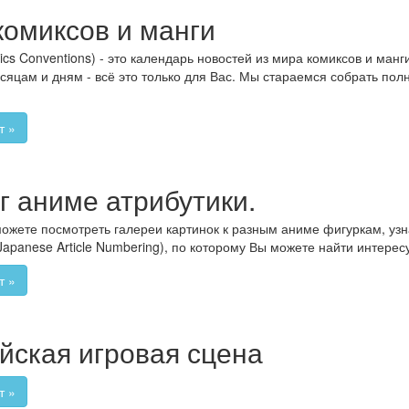
омиксов и манги
s Conventions) - это календарь новостей из мира комиксов и манг
есяцам и дням - всё это только для Вас. Мы стараемся собрать по
т »
г аниме атрибутики.
можете посмотреть галереи картинок к разным аниме фигуркам, узнат
Japanese Article Numbering), по которому Вы можете найти интер
т »
йская игровая сцена
т »