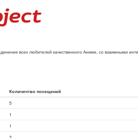
единение всех любителей качественного Аниме, со взаимными инт
Количечтво посещений
5
1
1
3