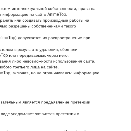
ектом интеллектуальной собственности, права на
ю информацию на сайте AnimeTop.
транять или создавать производные работы на
прямо разрешены собственниками такого
AnimeTop) допускается их распространение при
телем в результате удаления, сбоя или
Top или передаваемых через него.
ования либо невозможности использования сайта,
бого третьего лица на сайте.
meTop, включая, но не ограничиваясь: информацию,
бязательным является предъявление претензии
 виде уведомляет заявителя претензии о