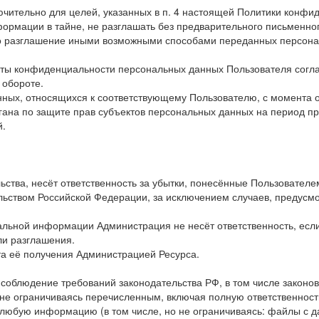
чительно для целей, указанных в п. 4 настоящей Политики конфи
ормации в тайне, не разглашать без предварительного письменног
бо разглашение иными возможными способами переданных персонал
иты конфиденциальности персональных данных Пользователя согла
 обороте.
нных, относящихся к соответствующему Пользователю, с момента 
гана по защите прав субъектов персональных данных на период пр
й.
ьства, несёт ответственность за убытки, понесённые Пользовател
льством Российской Федерации, за исключением случаев, предусмот
иальной информации Администрация не несёт ответственность, е
ли разглашения.
та её получения Администрацией Ресурса.
а соблюдение требований законодательства РФ, в том числе законов
о не ограничиваясь перечисленным, включая полную ответственнос
а любую информацию (в том числе, но не ограничиваясь: файлы с дан