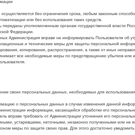
рмации
 осуществляется без ограничения срока, любым законным способо
томатизации или без использования таких средств.
ь переданы уполномоченным органам государственной власти Росс
йской Федерации.
нных Администрация вправе не информировать Пользователя об у
изационные и технические меры для защиты персональной инфор
ирования, копирования, распространения, а также от иных неправо
ринимает все необходимые меры по предотвращению убытков или и
ользователя.
ении своих персональных данных, необходимых для использования 
ормацию о персональных данных в случае изменения данной инфо
Администрации информации, касающейся обработки его персональны
ель вправе требовать от Администрации уточнения его персональн
лными, устаревшими, неточными, незаконно полученными или не 
оном меры по защите своих прав. Для этого достаточно уведомить