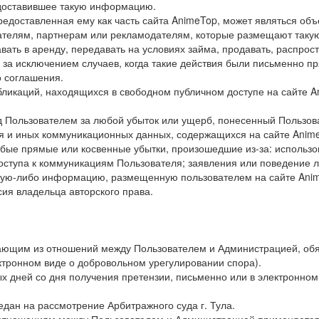
редоставившее такую информацию.
редоставленная ему как часть сайта AnimeTop, может являться объ
ателям, партнерам или рекламодателям, которые размещают таку
вать в аренду, передавать на условиях займа, продавать, распрос
, за исключением случаев, когда такие действия были письменно 
о соглашения.
убликаций, находящихся в свободном публичном доступе на сайте 
д Пользователем за любой убыток или ущерб, понесенный Пользова
я и иных коммуникационных данных, содержащихся на сайте Anime
любые прямые или косвенные убытки, произошедшие из-за: использ
оступа к коммуникациям Пользователя; заявления или поведение лю
какую-либо информацию, размещенную пользователем на сайте Ani
ия владельца авторского права.
икающим из отношений между Пользователем и Администрацией, о
тронном виде о добровольном урегулировании спора).
ых дней со дня получения претензии, письменно или в электронном
едан на рассмотрение Арбитражного суда г. Тула.