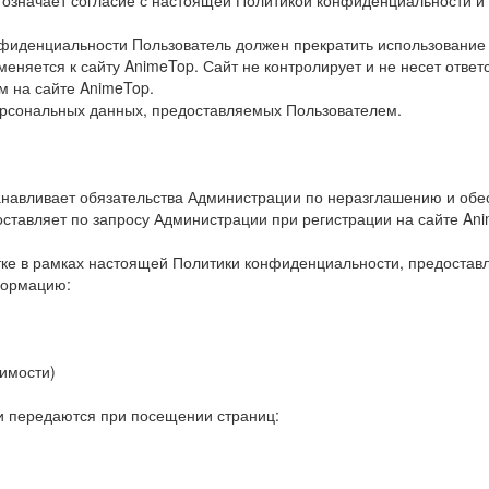
 означает согласие с настоящей Политикой конфиденциальности 
нфиденциальности Пользователь должен прекратить использование 
няется к сайту AnimeTop. Сайт не контролирует и не несет ответс
м на сайте AnimeTop.
ерсональных данных, предоставляемых Пользователем.
анавливает обязательства Администрации по неразглашению и о
ставляет по запросу Администрации при регистрации на сайте An
тке в рамках настоящей Политики конфиденциальности, предоста
формацию:
димости)
и передаются при посещении страниц: