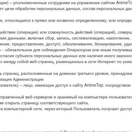
ация) – уполномоченные сотрудники на управление сайтом AnimeTo
ет цели обработки персональных данных, состав персональных дан
я, относящаяся к прямо или косвенно определенному, или опреде
действие (операция) или совокупность действий (операций), сове
ыми данными, включая сбор, запись, систематизацию, накопление,
ение, предоставление, доступ), обезличивание, блокирование, уд
» - обязательное для соблюдения Оператором или иным получивш
огласия субъекта персональных данных или наличия иного законно
ых между собой веб-страниц, размещенных в сети Интернет по уника
ть страниц, расположенные на доменах третьего уровня, принадле
ормация Администрации
льзователь) – лицо, имеющее доступ к сайту AnimeTop, посредств
тправленный веб-сервером и хранимый на компьютере пользователя
е открыть страницу соответствующего сайта.
 в компьютерной сети, через который Пользователь получает досту