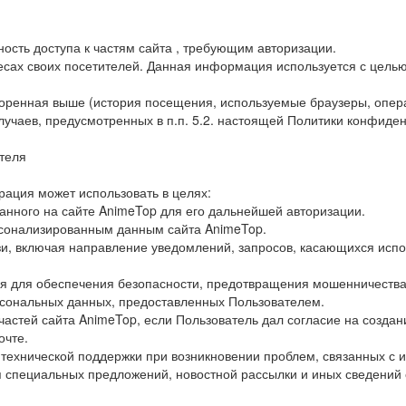
ность доступа к частям сайта , требующим авторизации.
адресах своих посетителей. Данная информация используется с цел
оренная выше (история посещения, используемые браузеры, опера
учаев, предусмотренных в п.п. 5.2. настоящей Политики конфиде
теля
ация может использовать в целях:
анного на сайте AnimeTop для его дальнейшей авторизации.
рсонализированным данным сайта AnimeTop.
зи, включая направление уведомлений, запросов, касающихся испо
ля для обеспечения безопасности, предотвращения мошенничества
рсональных данных, предоставленных Пользователем.
частей сайта AnimeTop, если Пользователь дал согласие на создан
очте.
технической поддержки при возникновении проблем, связанных с 
ия специальных предложений, новостной рассылки и иных сведений 