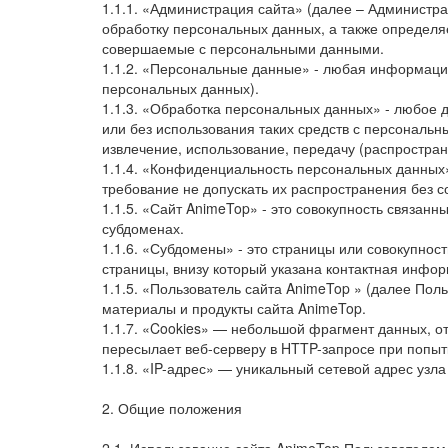
1.1.1. «Администрация сайта» (далее – Администр
обработку персональных данных, а также определя
совершаемые с персональными данными.
1.1.2. «Персональные данные» - любая информаци
персональных данных).
1.1.3. «Обработка персональных данных» - любое 
или без использования таких средств с персональн
извлечение, использование, передачу (распростран
1.1.4. «Конфиденциальность персональных данных
требование не допускать их распространения без с
1.1.5. «Сайт AnimeTop» - это совокупность связанн
субдоменах.
1.1.6. «Субдомены» - это страницы или совокупнос
страницы, внизу который указана контактная инф
1.1.5. «Пользователь сайта AnimeTop » (далее По
материалы и продукты сайта AnimeTop.
1.1.7. «Cookies» — небольшой фрагмент данных, о
пересылает веб-серверу в HTTP-запросе при попытк
1.1.8. «IP-адрес» — уникальный сетевой адрес узла
2. Общие положения